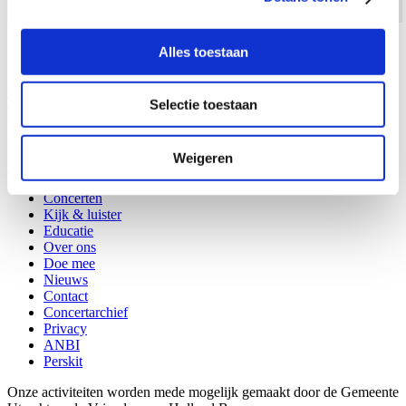
Alles toestaan
Overzicht
|
Terug naar The Birth of Gospel: livestream
Selectie toestaan
Holland Baroque
-
+31 (0)30 2751840
,
info@hollandbaroque.com
,
Doelenstraat 44 3512 XJ Utrecht
Barok is nu
Weigeren
in
fb
tw
yt
li
sf
Concerten
Kijk & luister
Educatie
Over ons
Doe mee
Nieuws
Contact
Concertarchief
Privacy
ANBI
Perskit
Onze activiteiten worden mede mogelijk gemaakt door de Gemeente