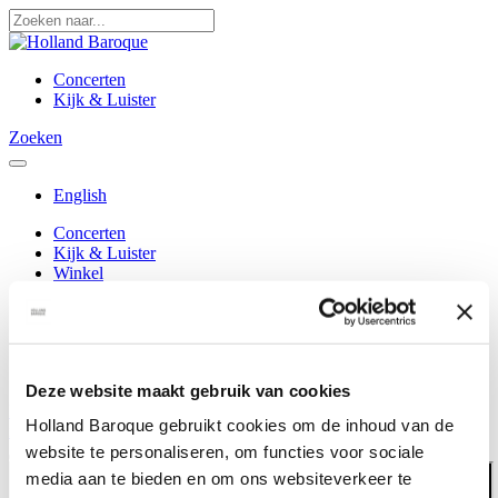
Concerten
Kijk & Luister
Zoeken
English
Concerten
Kijk & Luister
Winkel
Educatie & Talent
Over ons
Doe mee
Nieuws
Contact
Deze website maakt gebruik van cookies
Nieuwsbrief
Holland Baroque gebruikt cookies om de inhoud van de
in
yt
fb
tw
li
sf
website te personaliseren, om functies voor sociale
media aan te bieden en om ons websiteverkeer te