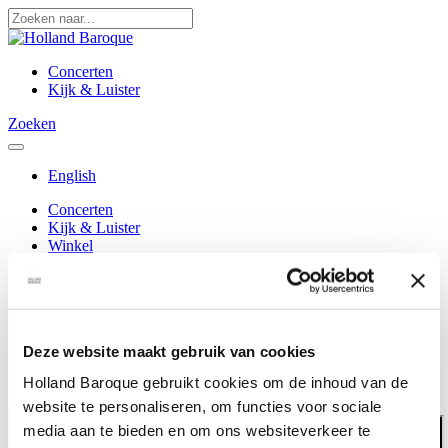
Concerten
Kijk & Luister
Zoeken
English
Concerten
Kijk & Luister
Winkel
Educatie & Talent
Over ons
Doe mee
Nieuws
Contact
Deze website maakt gebruik van cookies
Nieuwsbrief
Holland Baroque gebruikt cookies om de inhoud van de
in
yt
fb
tw
li
sf
website te personaliseren, om functies voor sociale
media aan te bieden en om ons websiteverkeer te