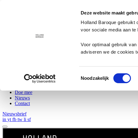
Deze website maakt gebru
Concerten
Holland Baroque gebruikt 
Kijk & Luister
voor sociale media aan te
Zoeken
Voor optimaal gebruik van 
adviseren we de cookies t
English
Concerten
Kijk & Luister
Toestemmingsselectie
Winkel
Noodzakelijk
Educatie & Talent
Over ons
Doe mee
Nieuws
Contact
Nieuwsbrief
in
yt
fb
tw
li
sf