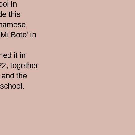
ol in
e this
rinamese
 Mi Boto' in
ed it in
2, together
, and the
 school.