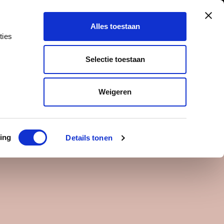
Concerts
Watch & Listen
Alles toestaan
ties
Selectie toestaan
Weigeren
ing
Details tonen