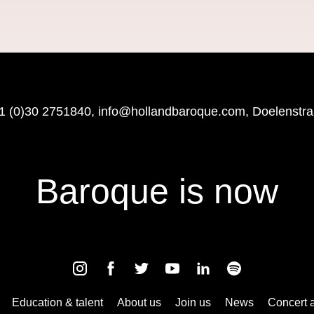
1 (0)30 2751840
,
info@hollandbaroque.com
, Doelenstr
Baroque is now
Education & talent
About us
Join us
News
Concert 